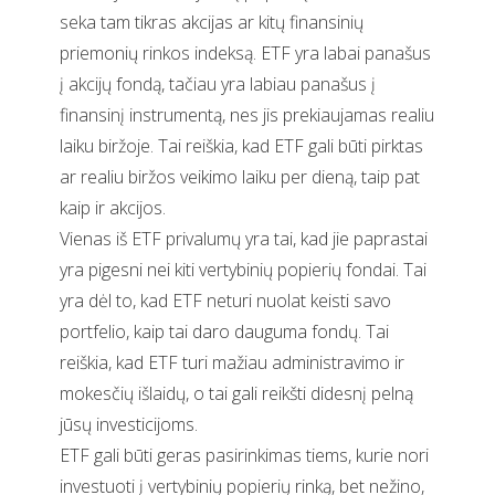
seka tam tikras akcijas ar kitų finansinių
priemonių rinkos indeksą. ETF yra labai panašus
į akcijų fondą, tačiau yra labiau panašus į
finansinį instrumentą, nes jis prekiaujamas realiu
laiku biržoje. Tai reiškia, kad ETF gali būti pirktas
ar realiu biržos veikimo laiku per dieną, taip pat
kaip ir akcijos.
Vienas iš ETF privalumų yra tai, kad jie paprastai
yra pigesni nei kiti vertybinių popierių fondai. Tai
yra dėl to, kad ETF neturi nuolat keisti savo
portfelio, kaip tai daro dauguma fondų. Tai
reiškia, kad ETF turi mažiau administravimo ir
mokesčių išlaidų, o tai gali reikšti didesnį pelną
jūsų investicijoms.
ETF gali būti geras pasirinkimas tiems, kurie nori
investuoti į vertybinių popierių rinką, bet nežino,