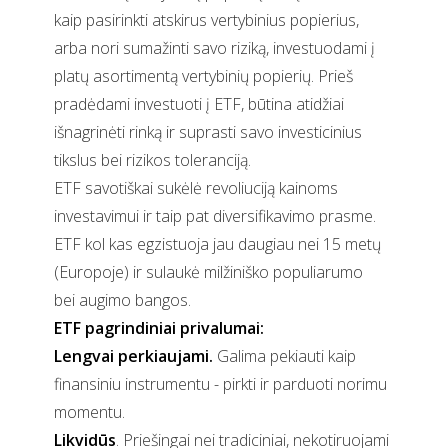
kaip pasirinkti atskirus vertybinius popierius,
arba nori sumažinti savo riziką, investuodami į
platų asortimentą vertybinių popierių. Prieš
pradėdami investuoti į ETF, būtina atidžiai
išnagrinėti rinką ir suprasti savo investicinius
tikslus bei rizikos toleranciją.
ETF savotiškai sukėlė revoliuciją kainoms
investavimui ir taip pat diversifikavimo prasme.
ETF kol kas egzistuoja jau daugiau nei 15 metų
(Europoje) ir sulaukė milžiniško populiarumo
bei augimo bangos.
ETF pagrindiniai privalumai:
Lengvai perkiaujami.
Galima pekiauti kaip
finansiniu instrumentu - pirkti ir parduoti norimu
momentu.
Likvidūs
. Priešingai nei tradiciniai, nekotiruojami