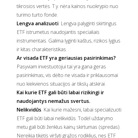
tikrosios vertės. T.y. nėra kainos nuokrypio nuo
turimo turto fonde.
Lengva analizuoti
. Lengva palyginti skirtingus
ETF istrumetus naudojantis specialiais
instrumentais. Galima lyginti kaštus, rizikos lygius
ir kitas charakteristikas.
Ar visada ETF yra geriausias pasirinkimas?
Pasyviam investuotojui tai yra gana geras
pasirinkimas, vis dėlto ne visada ir priklausomai
nuo kiekvienos situacijos ar tikslų atskirai.
Kai kurie ETF gali būti labai rizikingi ir
naudojantys nemažus svertus.
Nelikvidūs
. Kai kurie mažesni, labai specializuoti
ETF gali būti labai nelikvidūs. Todėl uždarymo
metu gali būti ženklus kainų skirtumas (spredas).
Nereikia tikėtis viršyti grąžos rodiklius, nes ETF