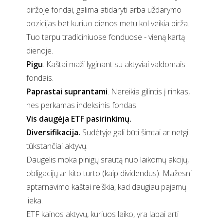
biržoje fondai, galima atidaryti arba uždarymo
pozicijas bet kuriuo dienos metu kol veikia birža.
Tuo tarpu tradiciniuose fonduose - vieną kartą
dienoje.
Pigu
. Kaštai maži lyginant su aktyviai valdomais
fondais.
Paprastai suprantami
. Nereikia gilintis į rinkas,
nes perkamas indeksinis fondas.
Vis daugėja ETF pasirinkimų.
Diversifikacija.
Sudėtyje gali būti šimtai ar netgi
tūkstančiai aktyvų.
Daugelis moka pinigų srautą nuo laikomų akcijų,
obligacijų ar kito turto (kaip dividendus). Mažesni
aptarnavimo kaštai reiškia, kad daugiau pajamų
lieka.
ETF kainos aktyvų, kuriuos laiko, yra labai arti