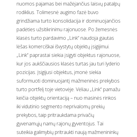
nuomos pajamas bei mažėjančius laisvų patalpų
rodiklius. Tolimesnė augimo fazė buvo
grindžiama turto konsolidacija ir dominuojančios
padėties užsitikrinimu rajonuose. Po žemesnės
klasės turto pardavimo „Link“ naudoja gautas
lėšas komerciškai išvystytų objektų įsigijimui.
„Link“ paprastai siekia įsigyti objektus rajonuose,
kur jos aukščiausios klasės turtas jau turi lyderio
pozicijas. Įsigijusi objektus, įmonė siekia
suformuoti dominuojantį mažmeninės prekybos
turto portfelį toje vietovėje. Vėliau „Link“ pamažu
keičia objektų orientaciją – nuo masinės rinkos
iki vidutinio segmento neprivalomų prekių
prekybos, taip pritraukdama privačių
gyvenamųjų namų rajonų gyventojus. Tai
suteikia galimybių pritraukti naują mažmenininkų