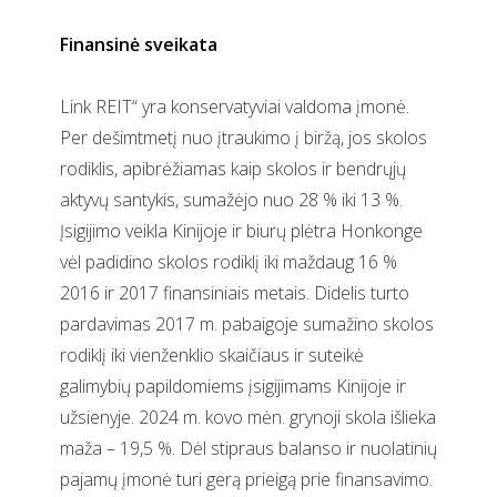
Finansinė sveikata
Link REIT“ yra konservatyviai valdoma įmonė.
Per dešimtmetį nuo įtraukimo į biržą, jos skolos
rodiklis, apibrėžiamas kaip skolos ir bendrųjų
aktyvų santykis, sumažėjo nuo 28 % iki 13 %.
Įsigijimo veikla Kinijoje ir biurų plėtra Honkonge
vėl padidino skolos rodiklį iki maždaug 16 %
2016 ir 2017 finansiniais metais. Didelis turto
pardavimas 2017 m. pabaigoje sumažino skolos
rodiklį iki vienženklio skaičiaus ir suteikė
galimybių papildomiems įsigijimams Kinijoje ir
užsienyje. 2024 m. kovo mėn. grynoji skola išlieka
maža – 19,5 %. Dėl stipraus balanso ir nuolatinių
pajamų įmonė turi gerą prieigą prie finansavimo.