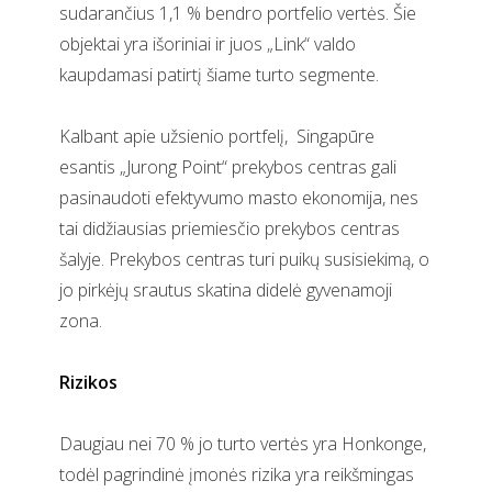
sudarančius 1,1 % bendro portfelio vertės. Šie
objektai yra išoriniai ir juos „Link“ valdo
kaupdamasi patirtį šiame turto segmente.
Kalbant apie užsienio portfelį,
Singapūre
esantis „Jurong Point“ prekybos centras gali
pasinaudoti efektyvumo masto ekonomija, nes
tai didžiausias priemiesčio prekybos centras
šalyje. Prekybos centras turi puikų susisiekimą, o
jo pirkėjų srautus skatina didelė gyvenamoji
zona.
Rizikos
Daugiau nei 70 % jo turto vertės yra Honkonge,
todėl pagrindinė įmonės rizika yra reikšmingas