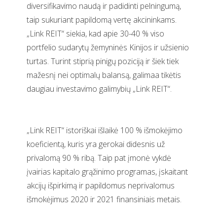
diversifikavimo naudą ir padidinti pelningumą,
taip sukuriant papildomą vertę akcininkams.
„Link REIT“ siekia, kad apie 30-40 % viso
portfelio sudarytų žemyninės Kinijos ir užsienio
turtas. Turint stiprią pinigų poziciją ir šiek tiek
mažesnį nei optimalų balansą, galimaa tikėtis
daugiau investavimo galimybių „Link REIT“.
„Link REIT“ istoriškai išlaikė 100 % išmokėjimo
koeficientą, kuris yra gerokai didesnis už
privalomą 90 % ribą. Taip pat įmonė vykdė
įvairias kapitalo grąžinimo programas, įskaitant
akcijų išpirkimą ir papildomus neprivalomus
išmokėjimus 2020 ir 2021 finansiniais metais.