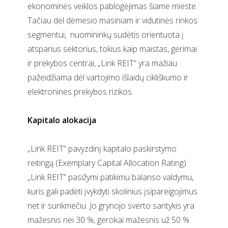
ekonominės veiklos pablogėjimas šiame mieste.
Tačiau dėl dėmesio masiniam ir vidutinės rinkos
segmentui,
nuomininkų sudėtis orientuota į
atsparius sektorius, tokius kaip maistas, gėrimai
ir prekybos centrai, „Link REIT“ yra mažiau
pažeidžiama dėl vartojimo išlaidų cikliškumo ir
elektroninės prekybos rizikos.
Kapitalo alokacija
„Link REIT“ pavyzdinį kapitalo paskirstymo
reitingą (Exemplary Capital Allocation Rating).
„Link REIT“ pasižymi patikimu balanso valdymu,
kuris gali padėti įvykdyti skolinius įsipareigojimus
net ir sunkmečiu. Jo grynojo sverto santykis yra
mažesnis nei 30 %, gerokai mažesnis už 50 %