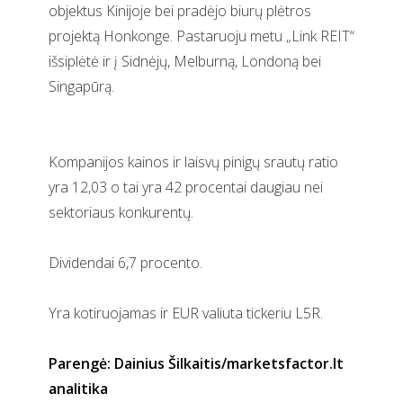
objektus Kinijoje bei pradėjo biurų plėtros
projektą Honkonge. Pastaruoju metu „Link REIT“
išsiplėtė ir į Sidnėjų, Melburną, Londoną bei
Singapūrą.
Kompanijos kainos ir laisvų pinigų srautų ratio
yra 12,03 o tai yra 42 procentai daugiau nei
sektoriaus konkurentų.
Dividendai 6,7 procento.
Yra kotiruojamas ir EUR valiuta tickeriu L5R.
Parengė: Dainius Šilkaitis/marketsfactor.lt
analitika