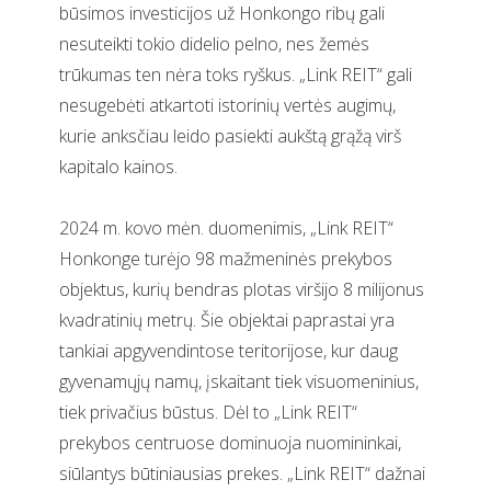
būsimos investicijos už Honkongo ribų gali
nesuteikti tokio didelio pelno, nes žemės
trūkumas ten nėra toks ryškus. „Link REIT“ gali
nesugebėti atkartoti istorinių vertės augimų,
kurie anksčiau leido pasiekti aukštą grąžą virš
kapitalo kainos.
2024 m. kovo mėn. duomenimis, „Link REIT“
Honkonge turėjo 98 mažmeninės prekybos
objektus, kurių bendras plotas viršijo 8 milijonus
kvadratinių metrų. Šie objektai paprastai yra
tankiai apgyvendintose teritorijose, kur daug
gyvenamųjų namų, įskaitant tiek visuomeninius,
tiek privačius būstus. Dėl to „Link REIT“
prekybos centruose dominuoja nuomininkai,
siūlantys būtiniausias prekes. „Link REIT“ dažnai