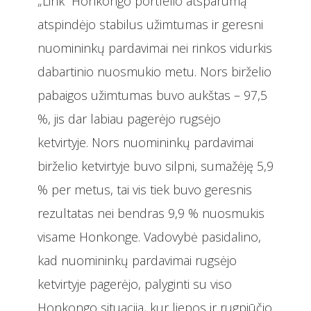
„Link“ Honkongo portfelio atsparumą
atspindėjo stabilus užimtumas ir geresni
nuomininkų pardavimai nei rinkos vidurkis
dabartinio nuosmukio metu. Nors birželio
pabaigos užimtumas buvo aukštas – 97,5
%, jis dar labiau pagerėjo rugsėjo
ketvirtyje. Nors nuomininkų pardavimai
birželio ketvirtyje buvo silpni, sumažėję 5,9
% per metus, tai vis tiek buvo geresnis
rezultatas nei bendras 9,9 % nuosmukis
visame Honkonge. Vadovybė pasidalino,
kad nuomininkų pardavimai rugsėjo
ketvirtyje pagerėjo, palyginti su viso
Honkongo situacija, kur liepos ir rugpjūčio