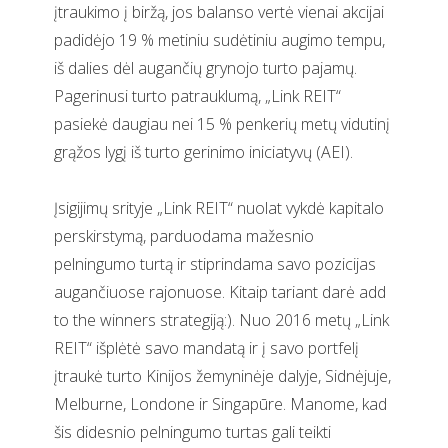
įtraukimo į biržą, jos balanso vertė vienai akcijai
padidėjo 19 % metiniu sudėtiniu augimo tempu,
iš dalies dėl augančių grynojo turto pajamų.
Pagerinusi turto patrauklumą, „Link REIT“
pasiekė daugiau nei 15 % penkerių metų vidutinį
grąžos lygį iš turto gerinimo iniciatyvų (AEI).
Įsigijimų srityje „Link REIT“ nuolat vykdė kapitalo
perskirstymą, parduodama mažesnio
pelningumo turtą ir stiprindama savo pozicijas
augančiuose rajonuose. Kitaip tariant darė add
to the winners strategiją:). Nuo 2016 metų „Link
REIT“ išplėtė savo mandatą ir į savo portfelį
įtraukė turto Kinijos žemyninėje dalyje, Sidnėjuje,
Melburne, Londone ir Singapūre. Manome, kad
šis didesnio pelningumo turtas gali teikti