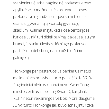
yra vienintelė arba pagrindinė prekybos erdvė
apylinkėse, o mažmeninės prekybos erdvės
paklausa yra glaudžiai susijusi su netoliese
esančių gyvenamųjų kvartalų gyventojų
skaičiumi. Galima mayti, kad šiose teritorijose,
kuriose „Link“ turi didelį buvimą, paklausa jau yra
brandi, ir sunku tikėtis reikšmingo paklausos
padidėjimo dėl ribotų naujo būsto kūrimo
galimybių.
Honkonge per pastaruosius penkerius metus
mažmeninės prekybos turto padidėjo tik 3,7 %.
Pagrindiniai plėtros rajonai buvo Kwun Tong
miesto centras ir Tseung Kwan O, kur „Link
REIT“ neturi reikšmingos veiklos. Nors dauguma
„Link“ turto Honkonge jau buvo atnaujinti, rizika