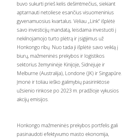
buvo sukurti prieš kelis dešimtmečius, siekiant
aptarnauti netoliese esančius visuomeninius
gyvenamuosius kvartalus. Vėliau „Link“ išplėtė
savo investicijų mandatą, leisdama investuoti į
nekilnojamojo turto plėtrą ir įsigijimus už
Honkongo ribų. Nuo tada ji išplėtė savo veiklą į
biurų, mažmeninės prekybos ir logistikos
sektorius žemyninėje Kinijoje, Sidnėjuje ir
Melburne (Australija), Londone (JK) ir Singapūre.
Įmonė ir toliau ieško galimybių pasirinktose
užsienio rinkose po 2023 m. pradžioje vykusios
akcijų emisijos.
Honkongo mažmeninės prekybos portfelis gali
pasinaudoti efektyvumo masto ekonomija,