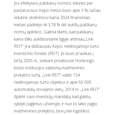
Jos efektyvios palūkanų normos vidurkis per
pastaruosius trejus metus buvo apie 3 %, tačiau
vidutinė skolinimosi kaina 2024 finansiniais
metais padidėjo iki 3,78 % dėl aukštų palūkanų
normų aplinkos. Galima tikėtis, kad palūkanų
kaina išliks aukštesniame lygyje artimiau„Link
REIT“ yra didžiausias Azijos nekilnojamojo turto
investicinis fondas (REIT). Jis buvo įtrauktas į
biržą 2005 m., siekiant privatizuoti Honkongo
būsto institucijos valdomą mažmeninės
prekybos turtą. „Link REIT“ valdo 154
nekilnojamojo turto objektus ir apie 60 000
automobilių stovėjimo vietų. 2014 m. „Link REIT“
išplėtė savo investicijų mandatą, kad galėtų
vykdyti įsigijimus užsienyje, ir nuo to laiko įsigijo
mažmeninės prekybos, biurų bei logistikos