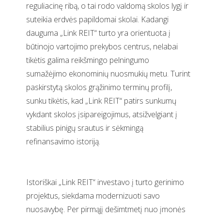
reguliacinę ribą, o tai rodo valdomą skolos lygį ir
suteikia erdvės papildomai skolai. Kadangi
dauguma „Link REIT“ turto yra orientuota į
būtinojo vartojimo prekybos centrus, nelabai
tikėtis galima reikšmingo pelningumo
sumažėjimo ekonominių nuosmukių metu. Turint
paskirstytą skolos grąžinimo terminų profilį,
sunku tikėtis, kad „Link REIT“ patirs sunkumų
vykdant skolos įsipareigojimus, atsižvelgiant į
stabilius pinigų srautus ir sėkmingą
refinansavimo istoriją.
Istoriškai „Link REIT“ investavo į turto gerinimo
projektus, siekdama modernizuoti savo
nuosavybę. Per pirmąjį dešimtmetį nuo įmonės