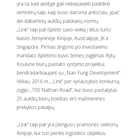
yra ta, kad ateityje gali nebepavykti padidinti
vertinimų taip, kaip buvo daroma anksčiau, ypač
dėl dabartinių aukštų palūkanų normų.
„Link“ taip pat išplėtė savo veiklą į kitus turto
klases žemyninėje Kinijoje, Australijoje, JK ir
Singapūre. Pirmas žingsnis po investavimo
mandato išplėtimo buvo žemės įsigijimas Rytų
Koulune biurų pastato vystymo projektui,
bendradarbiaujant su „Nan Fung Development“.
Vėliau, 2016 m., „Link“ per vyriausybės konkursą
įsigijo „700 Nathan Road“, kur buvo pastatytas
25 aukštų biurų bokštas virš mažmeninės
prekybos patalpų.
„Link“ taip pat yra įžengusi į pramonės sektorių
Kinijoje, kur turi penkis logistikos objektus,