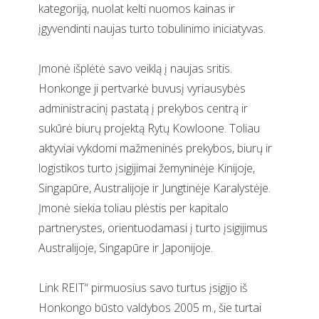
kategoriją, nuolat kelti nuomos kainas ir
įgyvendinti naujas turto tobulinimo iniciatyvas.
Įmonė išplėtė savo veiklą į naujas sritis.
Honkonge ji pertvarkė buvusį vyriausybės
administracinį pastatą į prekybos centrą ir
sukūrė biurų projektą Rytų Kowloone. Toliau
aktyviai vykdomi mažmeninės prekybos, biurų ir
logistikos turto įsigijimai žemyninėje Kinijoje,
Singapūre, Australijoje ir Jungtinėje Karalystėje.
Įmonė siekia toliau plėstis per kapitalo
partnerystes, orientuodamasi į turto įsigijimus
Australijoje, Singapūre ir Japonijoje.
Link REIT“ pirmuosius savo turtus įsigijo iš
Honkongo būsto valdybos 2005 m., šie turtai